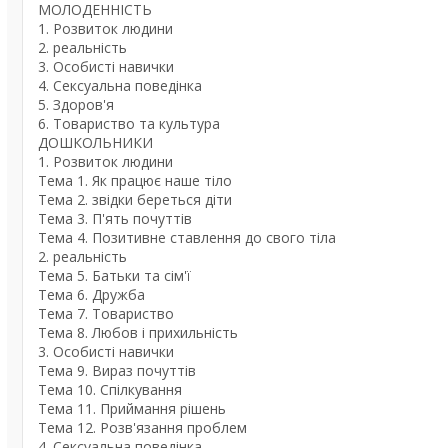
МОЛОДЕННІСТЬ
1. Розвиток людини
2. реальність
3. Особисті навички
4. Сексуальна поведінка
5. Здоров'я
6. Товариство та культура
ДОШКОЛЬНИКИ
1. Розвиток людини
Тема 1. Як працює наше тіло
Тема 2. звідки береться діти
Тема 3. П'ять почуттів
Тема 4. Позитивне ставлення до свого тіла
2. реальність
Тема 5. Батьки та сім'ї
Тема 6. Дружба
Тема 7. Товариство
Тема 8. Любов і прихильність
3. Особисті навички
Тема 9. Вираз почуттів
Тема 10. Спілкування
Тема 11. Приймання рішень
Тема 12. Розв'язання проблем
4. Сексуальна поведінка