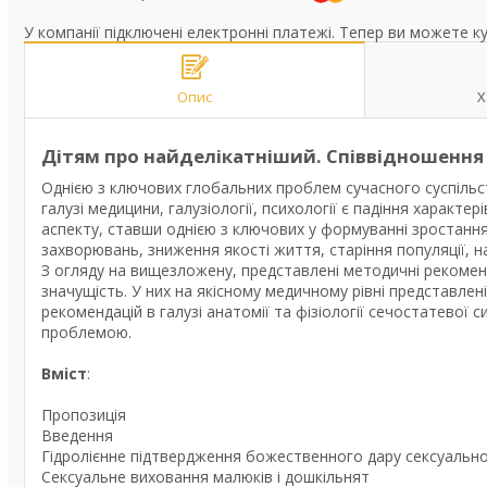
У компанії підключені електронні платежі. Тепер ви можете к
Опис
Х
Дітям про найделікатніший. Співвідношення д
Однією з ключових глобальних проблем сучасного суспільст
галузі медицини, галузіології, психології є падіння харак
аспекту, ставши однією з ключових у формуванні зростання 
захворювань, зниження якості життя, старіння популяції, 
З огляду на вищезложену, представлені методичні рекомен
значущість. У них на якісному медичному рівні представле
рекомендацій в галузі анатомії та фізіології сечостатевої
проблемою.
Вміст
:
Пропозиція
Введення
Гідролієнне підтвердження божественного дару сексуально
Сексуальне виховання малюків і дошкільнят