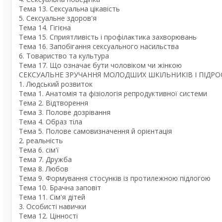
Тема 13. Сексуальна цікавість
5. Сексуальне здоров'я
Тема 14. Гігієна
Тема 15. Сприятливість і профілактика захворювань
Тема 16. Запобігання сексуального насильства
6. Товариство та культура
Тема 17. Що означає бути чоловіком чи жінкою
СЕКСУАЛЬНЕ ЗРУЧАННЯ МОЛОДШИХ ШКІЛЬНИКІВ І ПІДР
1. Людський розвиток
Тема 1. Анатомія та фізіологія репродуктивної системи
Тема 2. Відтворення
Тема 3. Полове дозрівання
Тема 4. Образ тіла
Тема 5. Полове самовизначення й орієнтація
2. реальність
Тема 6. сім'ї
Тема 7. Дружба
Тема 8. Любов
Тема 9. Формування стосунків із протилежною підлогою
Тема 10. Брачна заповіт
Тема 11. Сім'я дітей
3. Особисті навички
Тема 12. Цінності