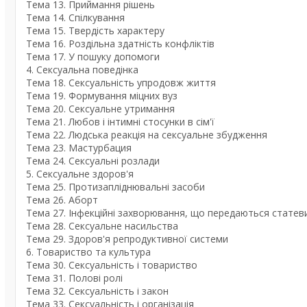
Тема 13. Приймання рішень
Тема 14. Спілкування
Тема 15. Твердість характеру
Тема 16. Роздільна здатність конфліктів
Тема 17. У пошуку допомоги
4. Сексуальна поведінка
Тема 18. Сексуальність упродовж життя
Тема 19. Формування міцних вуз
Тема 20. Сексуальне утримання
Тема 21. Любов і інтимні стосунки в сім'ї
Тема 22. Людська реакція на сексуальне збудження
Тема 23. Мастурбация
Тема 24. Сексуальні розлади
5. Сексуальне здоров'я
Тема 25. Протизапліднювальні засоби
Тема 26. Аборт
Тема 27. Інфекційні захворювання, що передаються статеви
Тема 28. Сексуальне насильства
Тема 29. Здоров'я репродуктивної системи
6. Товариство та культура
Тема 30. Сексуальність і товариство
Тема 31. Полові ролі
Тема 32. Сексуальність і закон
Тема 33. Сексуальність і організація