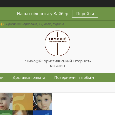
Наша спільнота у Вайбер
Перейти
Проспект Чорновола, 17, Львів, Україна
''Тимофій'' християнський інтернет-
магазин
ти
Доставка і оплата
Повернення та обмін