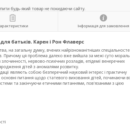
упити будь-який товар не покидаючи сайту.
арактеристики
Інформація для замовлення
ля батьків. Карен і Рон Флаверс
ва, на загальну думку, вчених найрізноманітніших спеціальносте
терів. Причому ця проблема далеко вже вийшла за межі суто морал
злочинності, нервово-психічних розладів, епідемії венеречних
народження дітей з аномалями розвитку.
дації являють собою безперечний науковий інтерес і практичну
ні основні питання щодо статевого виховання дітей, починаючи ві
 системи та закінчуючи етичними питаннями, пов'язаними з цією
сті