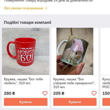
Повернення товару впродовж 14 днів за домовленістю
Всі умови повернення
Подібні товари компанії
Кружка, чашка "Бог тебе
Кружка, чашка "Бог
Кухо
любить", 310 мл.
створив тебе прекрасно!",
люби
310 мл.
РОС
280
205
150
₴
₴
Купити
Купити