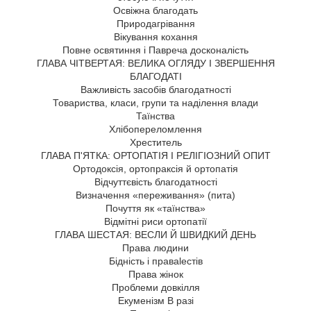
Освіжна благодать
Природагрівання
Вікування кохання
Повне освятиння і Павреча досконалість
ГЛАВА ЧІТВЕРТАЯ: ВЕЛИКА ОГЛЯДУ І ЗВЕРШЕННЯ
БЛАГОДАТІ
Важливість засобів благодатності
Товариства, класи, групи та наділення влади
Таїнства
Хлібопереломлення
Хреститель
ГЛАВА П'ЯТКА: ОРТОПАТІЯ І РЕЛІГІОЗНИЙ ОПИТ
Ортодоксія, ортопраксія й ортопатія
Відчуттєвість благодатності
Визначення «переживання» (пита)
Почуття як «таїнства»
Відмітні риси ортопатії
ГЛАВА ШЕСТАЯ: ВЕСЛИ Й ШВИДКИЙ ДЕНЬ
Права людини
Бідність і праваleстів
Права жінок
Проблеми довкілля
Екуменізм В разі