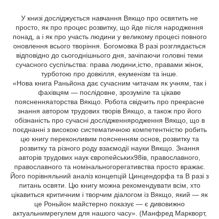
У книзі досліджується навчання Вякщо про освятить не
просто, як про процес розвитку, що йде після народження
понад, а і як про участь людини у великому процесі повного
оновлення всього творіння. Богомовка В разі розглядається
відповідно до сьогоднішнього дня, зачіпаючи головні теми
сучасного суспільства: права людини,істю, правами жінок,
турботою про довкілля, екуменізм та інше.
«Нова книга Раньйона дає сучасним читачам як учням, так і
фахівцям — послідовне, зрозуміле та цікаве
поясненняаторства Вякщо. Робота свідчить про прекрасне
знання автором трудових творів Вякщо, а також про його
обізнаність про сучасні дослідженняродження Вякщо, що в
поєднанні з високою систематичною компетентністю робить
цю книгу переконливим поясненням основ, розвитку та
розвитку та різного роду взаємодії науки Вякщо. Знання
авторів трудових наук європейських98ів, православного,
православного та номінальногорегативства просто вражає.
Його порівняльний аналіз концепцій Цинцендорфа та В разі з
питань освяти. Цю книгу можна рекомендувати всім, хто
цікавиться критичним і творчим діалогом із Вякщо, який — як
це Роньйон майстерно показує — є дивовижно
актуальнимрегулем для нашого часу». (Манфред Маркворт,