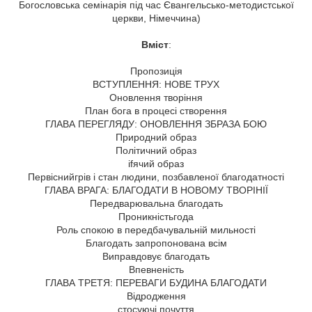
Богословська семінарія під час Євангельсько-методистської
церкви, Німеччина)
Вміст
:
Пропозиція
ВСТУПЛЕННЯ: НОВЕ ТРУХ
Оновлення творіння
План бога в процесі створення
ГЛАВА ПЕРЕГЛЯДУ: ОНОВЛЕННЯ ЗБРАЗА БОЮ
Природний образ
Політичний образ
ifячий образ
Первіснийгрів і стан людини, позбавленої благодатності
ГЛАВА ВРАГА: БЛАГОДАТИ В НОВОМУ ТВОРІНІЇ
Передварювальна благодать
Проникністьгода
Роль спокою в передбачувальній мильності
Благодать запропонована всім
Виправдовує благодать
Впевненість
ГЛАВА ТРЕТЯ: ПЕРЕВАГИ БУДИНА БЛАГОДАТИ
Відродження
стосуючі почуття