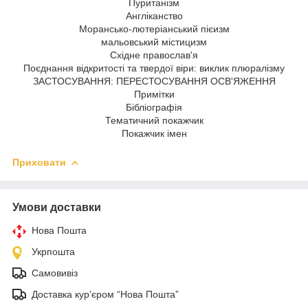
Пуританізм
Англіканство
Морансько-лютеріанський пієизм
мальовський містицизм
Східне православ'я
Поєднання відкритості та твердої віри: виклик плюралізму
ЗАСТОСУВАННЯ: ПЕРЕСТОСУВАННЯ ОСВ'ЯЖЕННЯ
Примітки
Бібліографія
Тематичний покажчик
Покажчик імен
Приховати
Умови доставки
Нова Пошта
Укрпошта
Самовивіз
Доставка кур’єром “Нова Пошта”