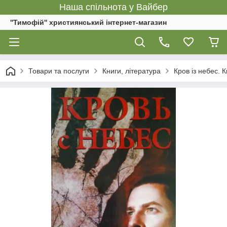
Наша спільнота у Вайбер
''Тимофій'' християнський інтернет-магазин
Товари та послуги
Книги, література
Кров із небес. 