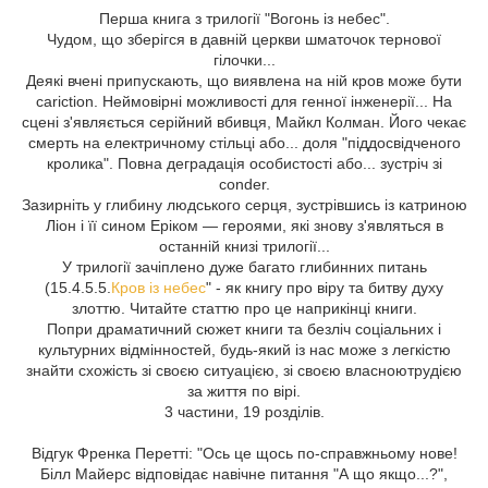
Перша книга з трилогії "Вогонь із небес".
Чудом, що зберігся в давній церкви шматочок тернової
гілочки...
Деякі вчені припускають, що виявлена на ній кров може бути
cariction. Неймовірні можливості для генної інженерії... На
сцені з'являється серійний вбивця, Майкл Колман. Його чекає
смерть на електричному стільці або... доля "піддосвідченого
кролика". Повна деградація особистості або... зустріч зі
conder.
Зазирніть у глибину людського серця, зустрівшись із катриною
Ліон і її сином Еріком — героями, які знову з'являться в
останній книзі трилогії...
У трилогії зачіплено дуже багато глибинних питань
(15.4.5.5.
Кров із небес
" - як книгу про віру та битву духу
злоттю. Читайте статтю про це наприкінці книги.
Попри драматичний сюжет книги та безліч соціальних і
культурних відмінностей, будь-який із нас може з легкістю
знайти схожість зі своєю ситуацією, зі своєю власноютрудією
за життя по вірі.
3 частини, 19 розділів.
Відгук Френка Перетті: "Ось це щось по-справжньому нове!
Білл Майерс відповідає навічне питання "А що якщо...?",