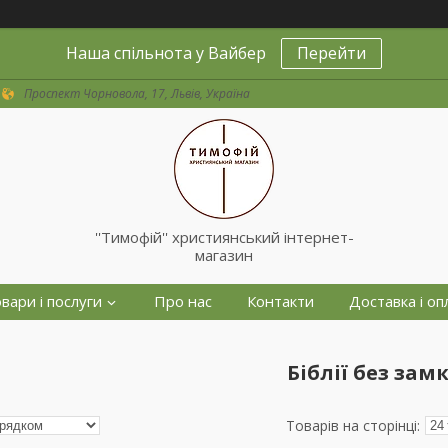
Наша спільнота у Вайбер
Перейти
Проспект Чорновола, 17, Львів, Україна
''Тимофій'' християнський інтернет-
магазин
вари і послуги
Про нас
Контакти
Доставка і оп
Біблії без зам