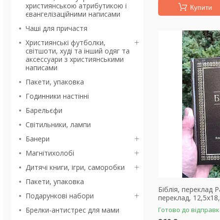
християнською атрибутикою і
Купити
євангелізаційними написами
Чаші для причастя
Християнські футболки,
світшоти, худі та інший одяг та
аксессуари з християнськими
написами
Пакети, упаковка
Годинники настінні
Барельєфи
Світильники, лампи
Банери
Магнітихолобі
Дитячі книги, ігри, саморобки
Пакети, упаковка
Біблія, переклад 
Подарункові набори
переклад, 12,5х18
Брелки-антистрес для мами
Готово до відправ