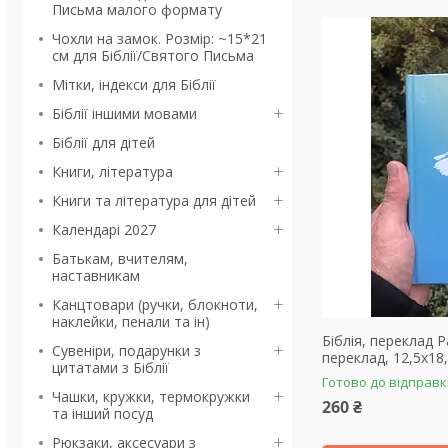
Письма малого формату
Чохли на замок. Розмір: ~15*21
см для Біблії/Святого Письма
Мітки, індекси для Біблії
Біблії іншими мовами
Біблії для дітей
Книги, література
Книги та література для дітей
Календарі 2027
Батькам, вчителям,
наставникам
Канцтовари (ручки, блокноти,
наклейки, пенали та ін)
Біблія, переклад 
Сувеніри, подарунки з
переклад, 12,5х18
цитатами з Біблії
Готово до відправ
Чашки, кружки, термокружки
260 ₴
та інший посуд
Рюкзаки, аксесуари з