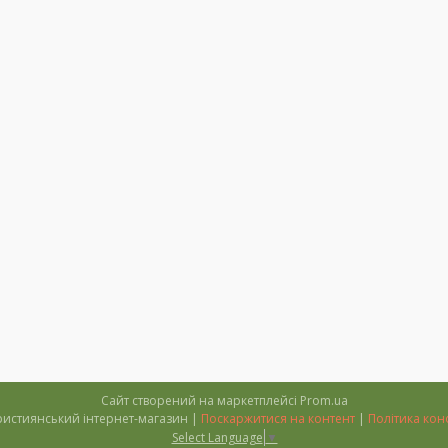
Сайт створений на маркетплейсі
Prom.ua
''Тимофій'' християнський інтернет-магазин |
Поскаржитися на контент
|
Політика кон
Select Language
▼