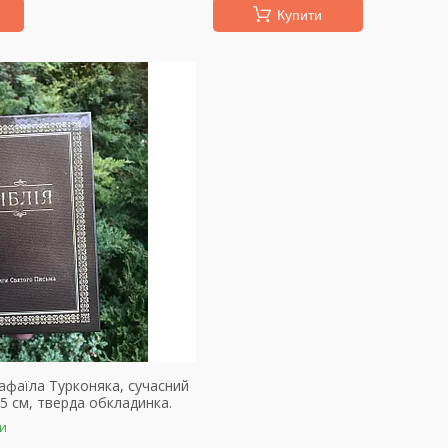
Купити
Рафаїла Турконяка, сучасний
,5 см, тверда обкладинка.
ки