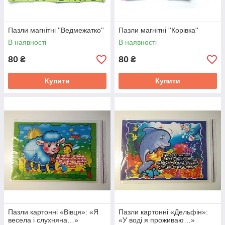
Пазли магнітні ''Ведмежатко''
Пазли магнітні ''Корівка''
В наявності
В наявності
80
80
₴
₴
Купити
Купити
Пазли картонні «Вівця»: «Я
Пазли картонні «Дельфін»:
весела і слухняна…»
«У воді я проживаю…»