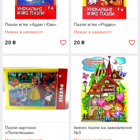
Пазли м'які «Адам і Єва»
Пазли м'які «Різдво»
Немає в наявності
Немає в наявності
20
20
₴
₴
Пазли картонні
Іменні пазли на замовлення
«Попелюшка»
№3