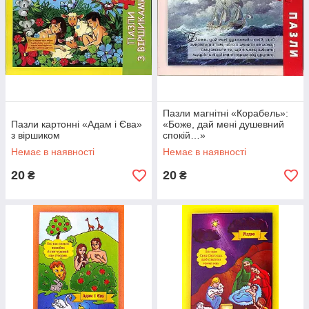
Пазли магнітні «Корабель»:
Пазли картонні «Адам і Єва»
«Боже, дай мені душевний
з віршиком
спокій…»
Немає в наявності
Немає в наявності
20
20
₴
₴