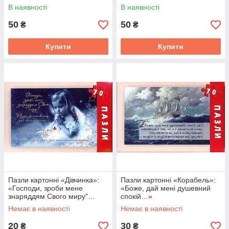
В наявності
В наявності
50
50
₴
₴
Купити
Купити
Пазли картонні «Дівчинка»:
Пазли картонні «Корабель»:
«Господи, зроби мене
«Боже, дай мені душевний
знаряддям Свого миру"…
спокій…»
Немає в наявності
Немає в наявності
20
30
₴
₴